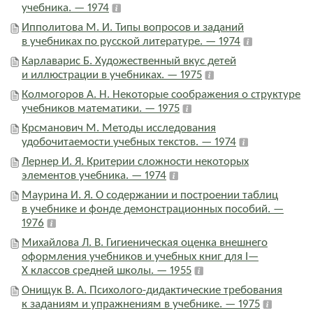
учебника. — 1974
РАФИЯ
Ипполитова М. И. Типы вопросов и заданий
И
в учебниках по русской литературе. — 1974
Карлаварис Б. Художественный вкус детей
ЯТИЯ
и иллюстрации в учебниках. — 1975
И
Колмогоров А. Н. Некоторые соображения о структуре
учебников математики. — 1975
Е
Крсманович М. Методы исследования
удобочитаемости учебных текстов. — 1974
Лернер И. Я. Критерии сложности некоторых
элементов учебника. — 1974
Маурина И. Я. О содержании и построении таблиц
в учебнике и фонде демонстрационных пособий. —
1976
Михайлова Л. В. Гигиеническая оценка внешнего
оформления учебников и учебных книг для I—
X классов средней школы. — 1955
Онищук В. А. Психолого-дидактические требования
к заданиям и упражнениям в учебнике. — 1975