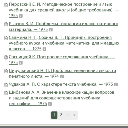
Перовский Е. И. Методическое построение и язык
учебника для средней школы (общие требования). —
1955
Рывчин В. И. Проблемы типологии иллюстративного
материала. — 1975
Салмина Н. Г., Сохина В. П. Принципы построения
учебного курса и учебника математики для младших
классов. — 1975
Сосницкий К. Построение содержания учебника. —
1975
Цирульницкий Н. П. Проблема увеличения емкости
печатного листа. — 1974
Чудаков А. П. О характере текста учебника. — 1975
Шибанова А. А. Значение классификации вопросов
и заданий для совершенствования учебника
географии. — 1975
1
2