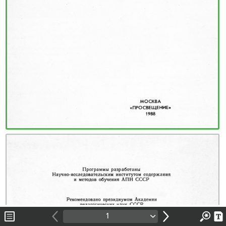
1
2
3
4
5
6
7
8
9
10
11
12
13
14
15
16
17
1
18