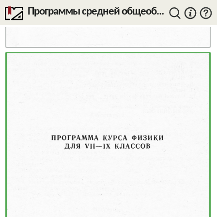
Программы средней общеобразовательной школы. Физика. Астрономия. — 1992